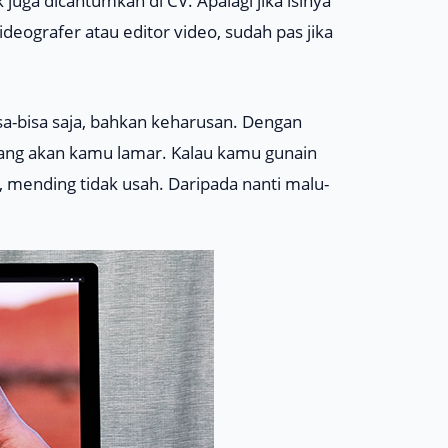
 juga dicantumkan di CV. Apalagi jika isinya
ideografer
atau
editor vide
o, sudah pas jika
sa-bisa saja, bahkan keharusan. Dengan
ang akan kamu lamar. Kalau kamu gunain
, mending tidak usah. Daripada nanti malu-