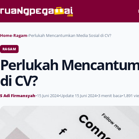
Home
›
Ragam
›
Perlukah Mencantumkan Media Sosial di CV?
RAGAM
Perlukah Mencantumk
di CV?
S Adi Firmansyah
•
15 Juni 2024
•
Update 15 Juni 2024
•
3 menit baca
•
1,891 vi