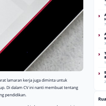
1
›
7
›
3
›
1
›
urat lamaran kerja juga diminta untuk
2
dup. Di dalam CV ini nanti membuat tentang
ang pendidikan.
Rua