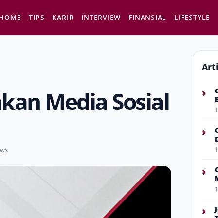
HOME
TIPS
KARIR
INTERVIEW
FINANSIAL
LIFESTYLE
Art
›
an Media Sosial
1
›
ews
1
›
1
›