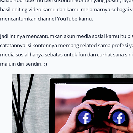
Kalau
YouTube
mu berisi konten-konten yang positif, layak
hasil editing video kamu dan kamu melamarnya sebagai
v
mencantumkan channel YouTube kamu.
Jadi intinya mencantumkan akun media sosial kamu itu bi
catatannya isi kontennya memang
related
sama profesi y
media sosial hanya sebatas untuk
fun
dan curhat sana sini
maluin diri sendiri. :)