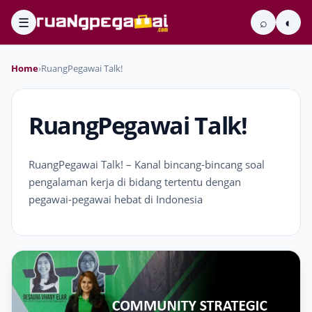
☰
⌕
◐
Home
›
RuangPegawai Talk!
RuangPegawai Talk!
RuangPegawai Talk! – Kanal bincang-bincang soal
pengalaman kerja di bidang tertentu dengan
pegawai-pegawai hebat di Indonesia