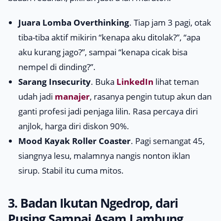
Juara Lomba Overthinking
. Tiap jam 3 pagi, otak
tiba-tiba aktif mikirin “kenapa aku ditolak?”, “apa
aku kurang jago?”, sampai “kenapa cicak bisa
nempel di dinding?”.
Sarang
Insecurity
. Buka
LinkedIn
lihat teman
udah jadi
manajer
, rasanya pengin tutup akun dan
ganti profesi jadi penjaga lilin. Rasa percaya diri
anjlok, harga diri diskon 90%.
Mood Kayak Roller Coaster
. Pagi semangat 45,
siangnya lesu, malamnya nangis nonton iklan
sirup. Stabil itu cuma mitos.
3. Badan Ikutan Ngedrop, dari
Pusing Sampai Asam Lambung