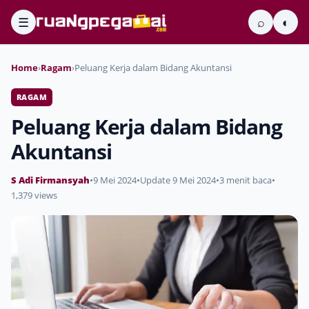
☰
⌕
◐
Home
›
Ragam
›
Peluang Kerja dalam Bidang Akuntansi
RAGAM
Peluang Kerja dalam Bidang
Akuntansi
S Adi Firmansyah
•
9 Mei 2024
•
Update 9 Mei 2024
•
3 menit baca
•
1,379 views