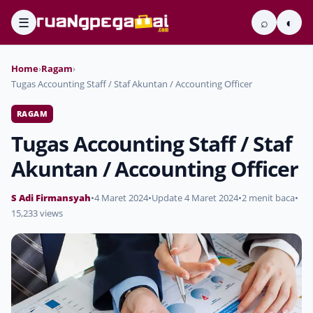
☰
⌕
◐
Home
›
Ragam
›
Tugas Accounting Staff / Staf Akuntan / Accounting Officer
RAGAM
Tugas Accounting Staff / Staf
Akuntan / Accounting Officer
S Adi Firmansyah
•
4 Maret 2024
•
Update 4 Maret 2024
•
2 menit baca
•
15,233 views