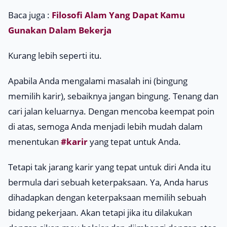
Baca juga :
Filosofi Alam Yang Dapat Kamu
Gunakan Dalam Bekerja
Kurang lebih seperti itu.
Apabila Anda mengalami masalah ini (bingung
memilih karir), sebaiknya jangan bingung. Tenang dan
cari jalan keluarnya. Dengan mencoba keempat poin
di atas, semoga Anda menjadi lebih mudah dalam
menentukan
#karir
yang tepat untuk Anda.
Tetapi tak jarang karir yang tepat untuk diri Anda itu
bermula dari sebuah keterpaksaan. Ya, Anda harus
dihadapkan dengan keterpaksaan memilih sebuah
bidang pekerjaan. Akan tetapi jika itu dilakukan