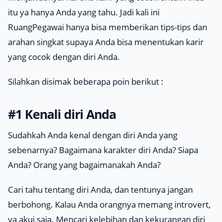
itu ya hanya Anda yang tahu. Jadi kali ini
RuangPegawai hanya bisa memberikan tips-tips dan
arahan singkat supaya Anda bisa menentukan karir
yang cocok dengan diri Anda.
Silahkan disimak beberapa poin berikut :
#1 Kenali diri Anda
Sudahkah Anda kenal dengan diri Anda yang
sebenarnya? Bagaimana karakter diri Anda? Siapa
Anda? Orang yang bagaimanakah Anda?
Cari tahu tentang diri Anda, dan tentunya jangan
berbohong. Kalau Anda orangnya memang introvert,
ya akui saja. Mencari kelebihan dan kekurangan diri