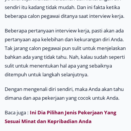
sendiri itu kadang tidak mudah. Dan ini fakta ketika
beberapa calon pegawai ditanya saat interview kerja.
Beberapa pertanyaan interview kerja, pasti akan ada
pertanyaan apa kelebihan dan kekurangan diri Anda.
Tak jarang calon pegawai pun sulit untuk menjelaskan
bahkan ada yang tidak tahu. Nah, kalau sudah seperti
sulit untuk menentukan hal apa yang sebaiknya
ditempuh untuk langkah selanjutnya.
Dengan mengenali diri sendiri, maka Anda akan tahu
dimana dan apa pekerjaan yang cocok untuk Anda.
Baca juga :
Ini Dia Pilihan Jenis Pekerjaan Yang
Sesuai Minat dan Kepribadian Anda