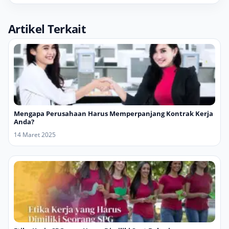
Artikel Terkait
Mengapa Perusahaan Harus Memperpanjang Kontrak Kerja
Anda?
14 Maret 2025