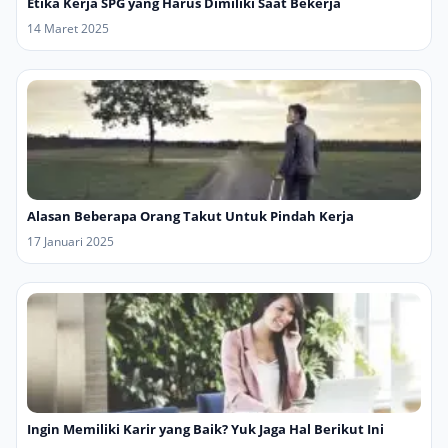
Etika Kerja SPG yang Harus Dimiliki Saat Bekerja
14 Maret 2025
Alasan Beberapa Orang Takut Untuk Pindah Kerja
17 Januari 2025
Ingin Memiliki Karir yang Baik? Yuk Jaga Hal Berikut Ini