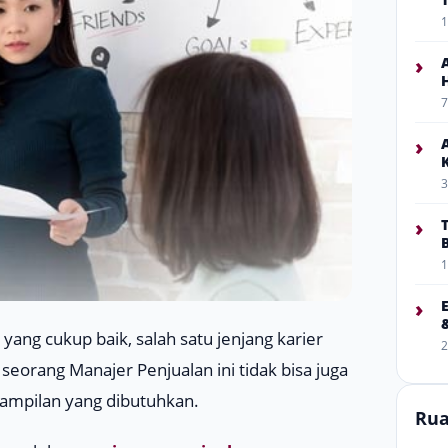
1
›
7
›
3
›
1
›
r yang cukup baik, salah satu jenjang karier
2
 seorang Manajer Penjualan ini tidak bisa juga
ampilan yang dibutuhkan.
Rua