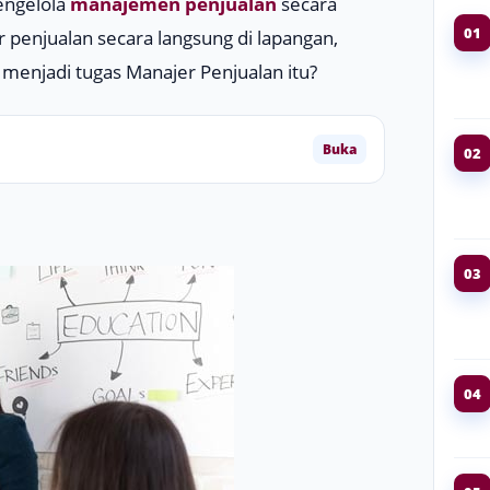
engelola
manajemen penjualan
secara
01
 penjualan secara langsung di lapangan,
menjadi tugas Manajer Penjualan itu?
Buka
02
03
04