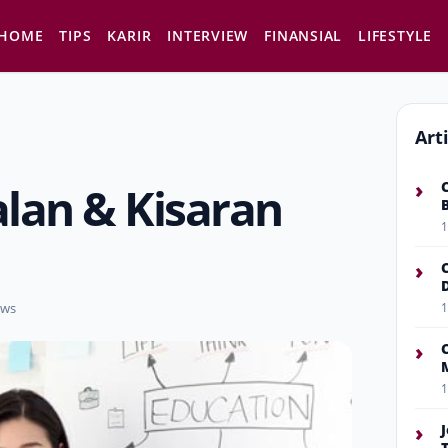
HOME
TIPS
KARIR
INTERVIEW
FINANSIAL
LIFESTYLE
Art
›
lan & Kisaran
1
›
ews
1
›
1
›