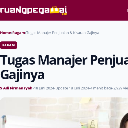
Home
›
Ragam
›
Tugas Manajer Penjualan & Kisaran Gajinya
RAGAM
Tugas Manajer Penjua
Gajinya
S Adi Firmansyah
•
18 Juni 2024
•
Update 18 Juni 2024
•
4 menit baca
•
2,929 vi