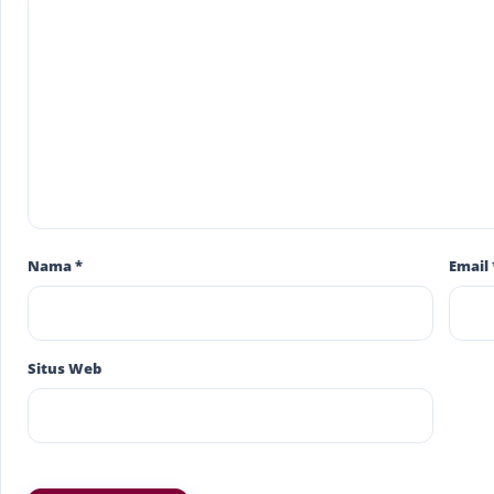
Nama
*
Email
Situs Web