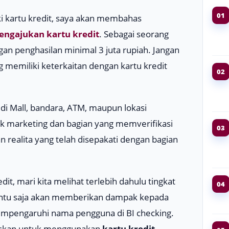
01
 kartu kredit, saya akan membahas
ngajukan kartu kredit
. Sebagai seorang
gan penghasilan minimal 3 juta rupiah. Jangan
 memiliki keterkaitan dengan kartu kredit
02
di Mall, bandara, ATM, maupun lokasi
hak marketing dan bagian yang memverifikasi
03
realita yang telah disepakati dengan bagian
, mari kita melihat terlebih dahulu tingkat
04
tentu saja akan memberikan dampak kepada
empengaruhi nama pengguna di
BI checking.
skan untuk menggunakan
kartu kredit
.