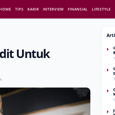
HOME
TIPS
KARIR
INTERVIEW
FINANSIAL
LIFESTYLE
Art
›
dit Untuk
1
›
s
1
›
1
›