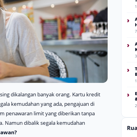
1
›
7
›
3
›
1
›
 asing dikalangan banyak orang. Kartu kredit
egala kemudahan yang ada, pengajuan di
2
m penawaran limit yang diberikan tanpa
ta. Namun dibalik segala kemudahan
Rua
ryawan?