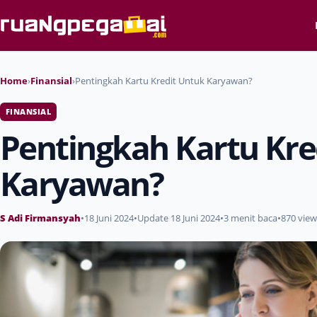
Home
›
Finansial
›
Pentingkah Kartu Kredit Untuk Karyawan?
FINANSIAL
Pentingkah Kartu Kre
Karyawan?
S Adi Firmansyah
•
18 Juni 2024
•
Update 18 Juni 2024
•
3 menit baca
•
870 view