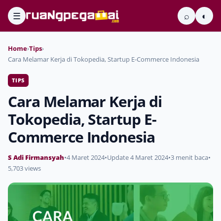
☰
⌕
◐
Home
›
Tips
›
Cara Melamar Kerja di Tokopedia, Startup E-Commerce Indonesia
TIPS
Cara Melamar Kerja di
Tokopedia, Startup E-
Commerce Indonesia
S Adi Firmansyah
•
4 Maret 2024
•
Update 4 Maret 2024
•
3 menit baca
•
5,703 views