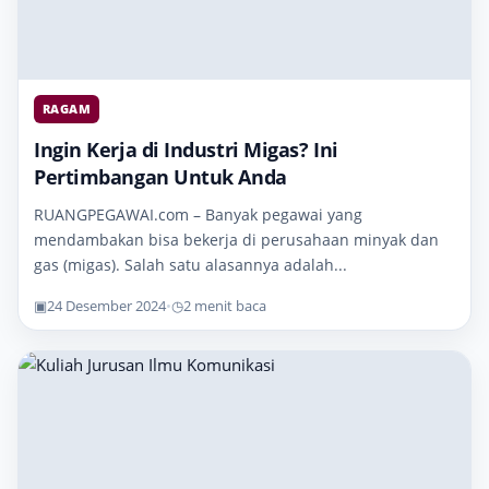
RAGAM
Ingin Kerja di Industri Migas? Ini
Pertimbangan Untuk Anda
RUANGPEGAWAI.com – Banyak pegawai yang
mendambakan bisa bekerja di perusahaan minyak dan
gas (migas). Salah satu alasannya adalah...
▣
24 Desember 2024
•
◷
2 menit baca