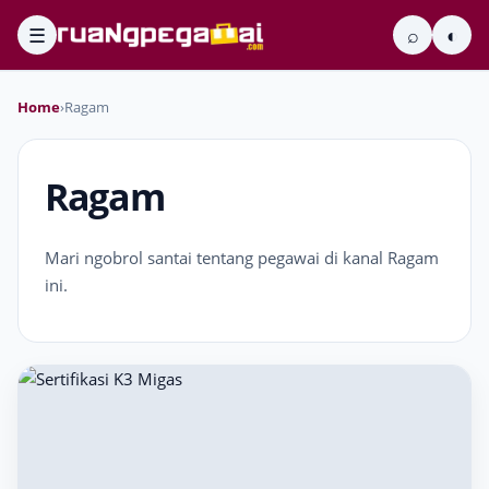
☰
⌕
◐
Home
›
Ragam
Ragam
Mari ngobrol santai tentang pegawai di kanal Ragam
ini.