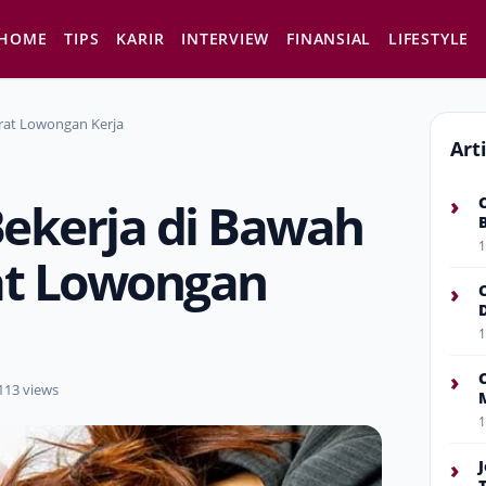
HOME
TIPS
KARIR
INTERVIEW
FINANSIAL
LIFESTYLE
rat Lowongan Kerja
Art
›
ekerja di Bawah
1
at Lowongan
›
1
›
113 views
1
›