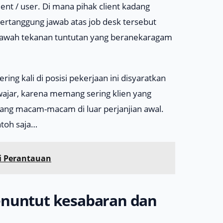
lient
/
user
. Di mana pihak
client
kadang
bertanggung jawab atas
job desk
tersebut
bawah tekanan tuntutan yang beranekaragam
sering kali di posisi pekerjaan ini disyaratkan
wajar, karena memang sering klien yang
yang macam-macam di luar perjanjian awal.
ntoh saja…
Di Perantauan
enuntut kesabaran dan