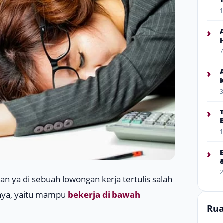
1
›
7
›
3
›
1
›
2
n ya di sebuah lowongan kerja tertulis salah
inya, yaitu mampu
bekerja di bawah
Rua