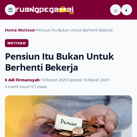
☰
⌕
◐
Home
›
Motivasi
›
Pensiun Itu Bukan Untuk Berhenti Bekerja
MOTIVASI
Pensiun Itu Bukan Untuk
Berhenti Bekerja
S Adi Firmansyah
•
19 Maret 2025
•
Update 19 Maret 2025
•
6 menit baca
•
121 views