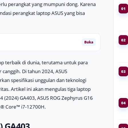
perlu perangkat yang mumpuni dong. Karena
01
dasi perangkat laptop ASUS yang bisa
02
Buka
op terbaik di dunia, terutama untuk para
 canggih. Di tahun 2024, ASUS
03
n spesifikasi unggulan dan teknologi
s. Artikel ini akan mengulas tiga laptop
14 (2024) GA403, ASUS ROG Zephyrus G16
04
el® Core™ i7-12700H.
) GA403