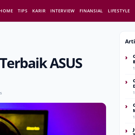
HOME
TIPS
KARIR
INTERVIEW
FINANSIAL
LIFESTYLE
Art
›
Terbaik ASUS
1
›
s
1
›
1
›