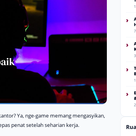
1
›
7
›
3
›
1
›
2
kantor? Ya,
nge-game
memang mengasyikan,
lepas penat setelah seharian kerja.
Rua