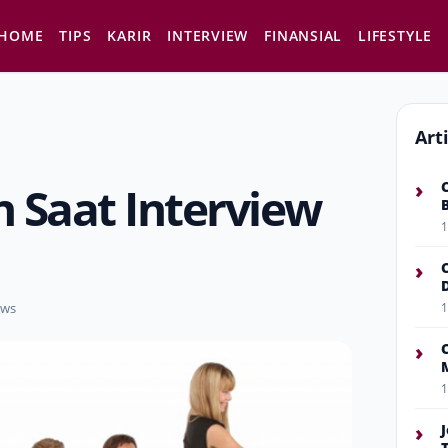
HOME
TIPS
KARIR
INTERVIEW
FINANSIAL
LIFESTYLE
Art
›
 Saat Interview
1
›
ews
1
›
1
›