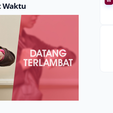
05
t Waktu