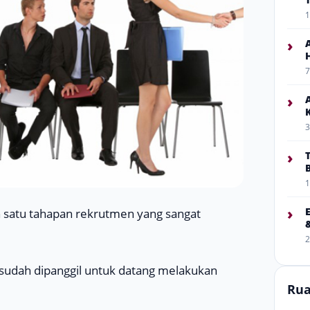
1
›
7
›
3
›
1
›
ah satu tahapan rekrutmen yang sangat
2
 sudah dipanggil untuk datang melakukan
Rua