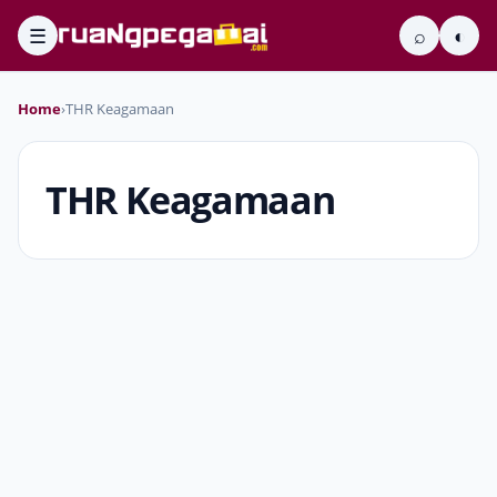
☰
⌕
◐
Home
›
THR Keagamaan
THR Keagamaan