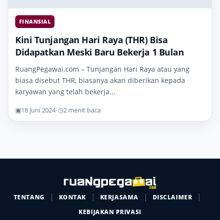
FINANSIAL
Kini Tunjangan Hari Raya (THR) Bisa
Didapatkan Meski Baru Bekerja 1 Bulan
RuangPegawai.com – Tunjangan Hari Raya atau yang
biasa disebut THR, biasanya akan diberikan kepada
karyawan yang telah bekerja...
▣
18 Juni 2024
•
◷
2 menit baca
TENTANG
KONTAK
KERJASAMA
DISCLAIMER
KEBIJAKAN PRIVASI