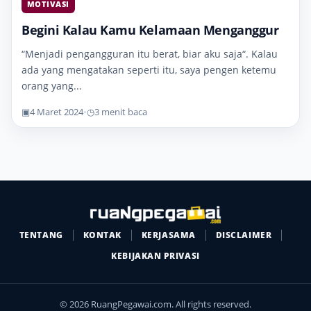
MOTIVASI
Begini Kalau Kamu Kelamaan Menganggur
“Menjadi pengangguran itu berat, biar aku saja“. Kalau
ada yang mengatakan seperti itu, saya pengen ketemu
orang yang...
▣
4 Maret 2024
•
◷
3 menit baca
TENTANG
KONTAK
KERJASAMA
DISCLAIMER
KEBIJAKAN PRIVASI
© 2026 RuangPegawai.com. All rights reserved.