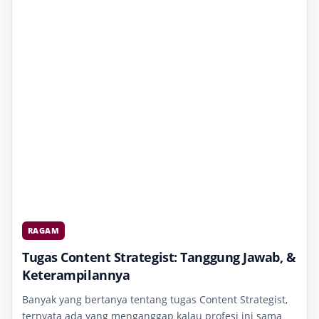
RAGAM
Tugas Content Strategist: Tanggung Jawab, &
Keterampilannya
Banyak yang bertanya tentang tugas Content Strategist,
ternyata ada yang menganggap kalau profesi ini sama