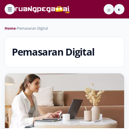
☰
⌕
◐
Home
›
Pemasaran Digital
Pemasaran Digital