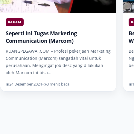
RAGAM
K
Seperti Ini Tugas Marketing
Be
Communication (Marcom)
Wo
RUANGPEGAWAI.COM – Profesi pekerjaan Marketing
Be
Communication (Marcom) sangatlah vital untuk
Ng
perusahaan. Mengingat job desc yang dilakukan
ber
oleh Marcom ini bisa...
▣
24 Desember 2024
•
◷
3 menit baca
▣