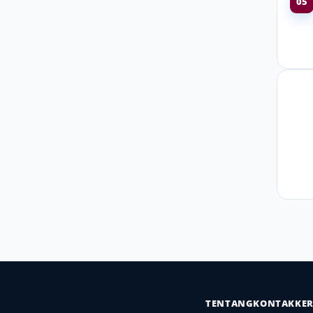
05
TENTANG
KONTAK
KE