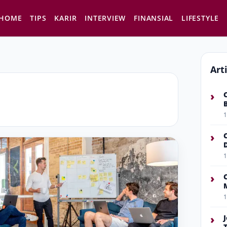
HOME
TIPS
KARIR
INTERVIEW
FINANSIAL
LIFESTYLE
Art
›
1
›
1
›
1
›