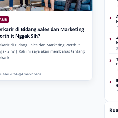
1
›
ARIR
7
rkarir di Bidang Sales dan Marketing
rth it Nggak Sih?
›
rkarir di Bidang Sales dan Marketing Worth it
3
gak Sih? | Kali ini saya akan membahas tentang
karir...
›
1
16 Mei 2024
•
◷
4 menit baca
›
2
Rua