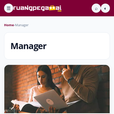
☰
⌕
◐
Home
›
Manager
Manager