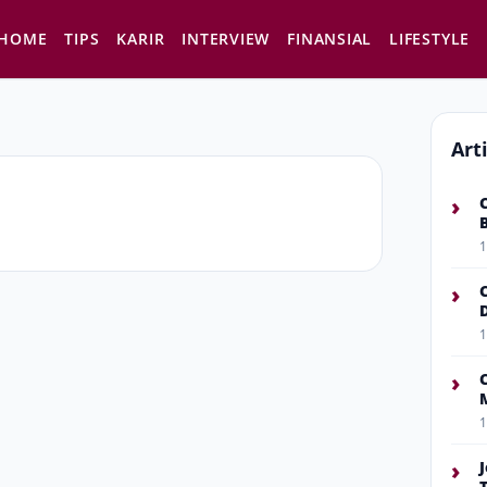
HOME
TIPS
KARIR
INTERVIEW
FINANSIAL
LIFESTYLE
Art
›
1
›
1
›
1
›