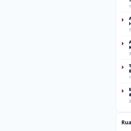
1
›
7
›
3
›
1
›
2
Rua