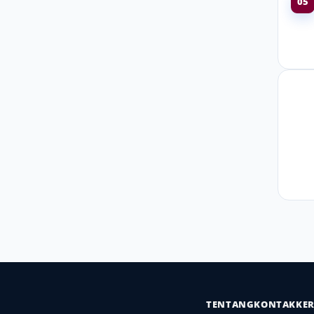
05
TENTANG
KONTAK
KE