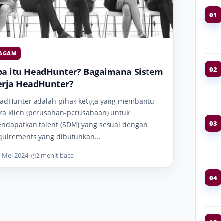
01
AGAM
02
pa itu HeadHunter? Bagaimana Sistem
erja HeadHunter?
adHunter adalah pihak ketiga yang membantu
ra klien (perusahan-perusahaan) untuk
03
ndapatkan talent (SDM) yang sesuai dengan
quirements yang dibutuhkan...
9 Mei 2024
•
◷
2 menit baca
04