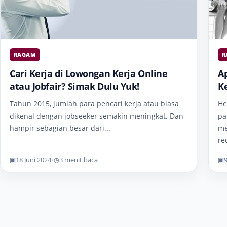
RAGAM
R
Cari Kerja di Lowongan Kerja Online
A
atau Jobfair? Simak Dulu Yuk!
K
Tahun 2015, jumlah para pencari kerja atau biasa
He
dikenal dengan jobseeker semakin meningkat. Dan
pa
hampir sebagian besar dari...
me
re
▣
18 Juni 2024
•
◷
3 menit baca
▣