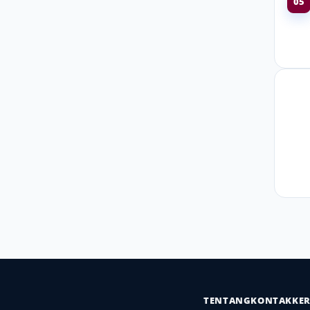
05
TENTANG
KONTAK
KE