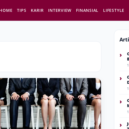
HOME
TIPS
KARIR
INTERVIEW
FINANSIAL
LIFESTYLE
Art
›
1
›
1
›
1
›