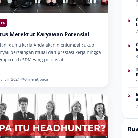
1
›
IPS
7
urus Merekrut Karyawan Potensial
›
lam dunia kerja Anda akan menjumpai cukup
nyak persaingan mulai dari prestasi kerja hingga
3
mperoleh SDM yang potensial....
›
8 Juni 2024
•
◷
3 menit baca
1
›
2
Rua