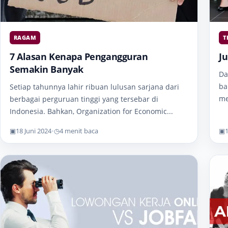
RAGAM
T
7 Alasan Kenapa Pengangguran
J
Semakin Banyak
Da
ba
Setiap tahunnya lahir ribuan lulusan sarjana dari
me
berbagai perguruan tinggi yang tersebar di
Indonesia. Bahkan, Organization for Economic...
▣
18 Juni 2024
•
◷
4 menit baca
▣
1