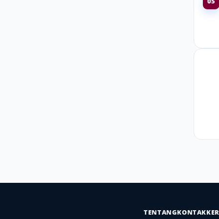
05
TENTANG
KONTAK
KE