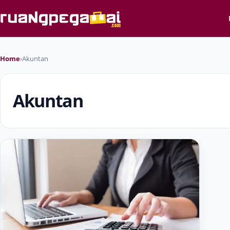
Home
›
Akuntan
Akuntan