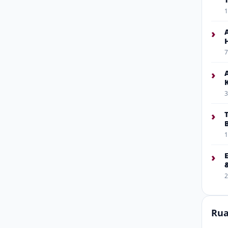
1
›
7
›
3
›
1
›
2
Rua