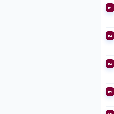
01
02
03
04