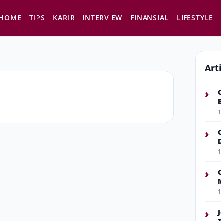
HOME
TIPS
KARIR
INTERVIEW
FINANSIAL
LIFESTYLE
Art
›
1
›
1
›
1
›