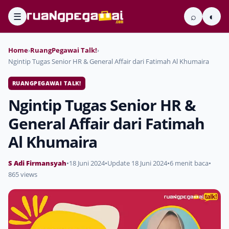
☰
⌕
◐
Home
›
RuangPegawai Talk!
›
Ngintip Tugas Senior HR & General Affair dari Fatimah Al Khumaira
RUANGPEGAWAI TALK!
Ngintip Tugas Senior HR &
General Affair dari Fatimah
Al Khumaira
S Adi Firmansyah
•
18 Juni 2024
•
Update 18 Juni 2024
•
6 menit baca
•
865 views