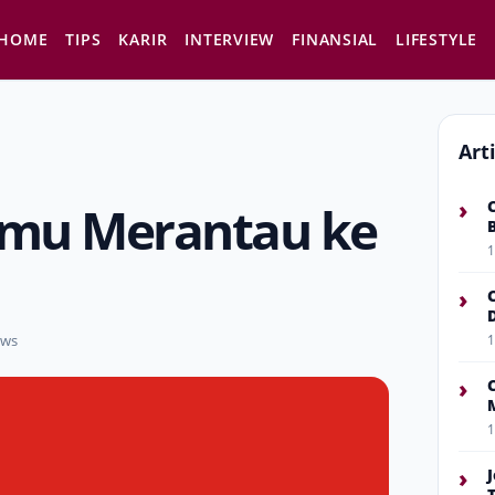
HOME
TIPS
KARIR
INTERVIEW
FINANSIAL
LIFESTYLE
Art
›
Kamu Merantau ke
1
›
ews
1
›
1
›