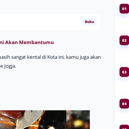
01
Buka
02
s Ini Akan Membantumu
asih sangat kental di Kota ini, kamu juga akan
 Jogja.
03
04