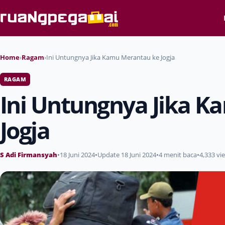
Home
›
Ragam
›
Ini Untungnya Jika Kamu Merantau ke Jogja
RAGAM
Ini Untungnya Jika 
Jogja
S Adi Firmansyah
•
18 Juni 2024
•
Update 18 Juni 2024
•
4 menit baca
•
4,333 vi