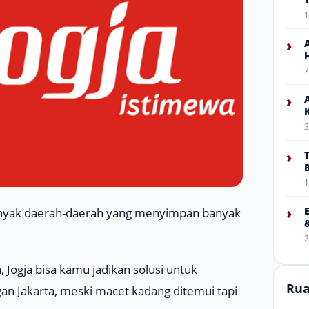
1
›
7
›
3
›
1
›
 banyak daerah-daerah yang menyimpan banyak
2
Jogja bisa kamu jadikan solusi untuk
Rua
gan Jakarta, meski macet kadang ditemui tapi