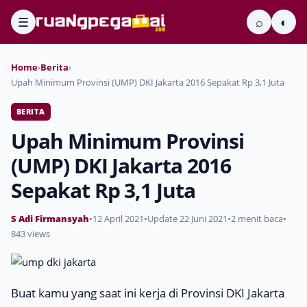
☰
⌕
◐
Home
›
Berita
›
Upah Minimum Provinsi (UMP) DKI Jakarta 2016 Sepakat Rp 3,1 Juta
BERITA
Upah Minimum Provinsi
(UMP) DKI Jakarta 2016
Sepakat Rp 3,1 Juta
S Adi Firmansyah
•
12 April 2021
•
Update 22 Juni 2021
•
2 menit baca
•
843 views
Buat kamu yang saat ini kerja di Provinsi DKI Jakarta