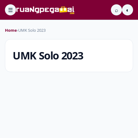
☰
⌕
◐
Home
›
UMK Solo 2023
UMK Solo 2023