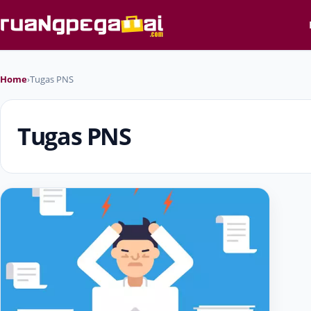
Home
›
Tugas PNS
Tugas PNS