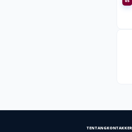
05
TENTANG
KONTAK
KE