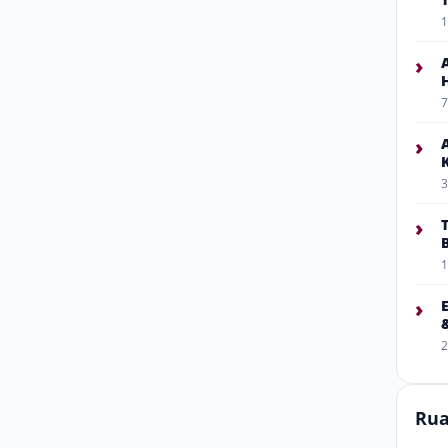
1
›
7
›
3
›
1
›
2
Rua