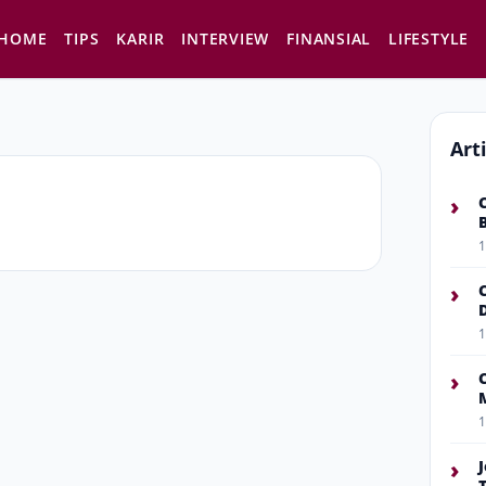
HOME
TIPS
KARIR
INTERVIEW
FINANSIAL
LIFESTYLE
Art
›
1
›
1
›
1
›