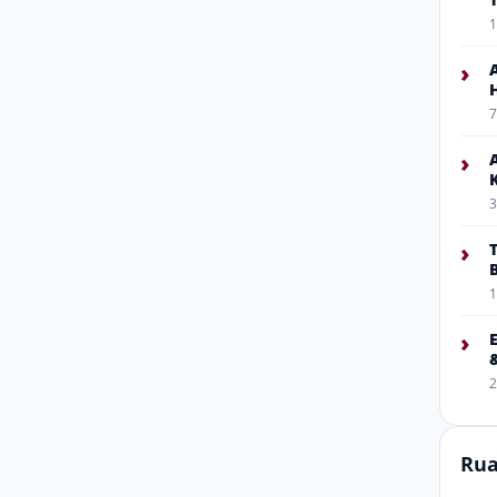
1
›
7
›
3
›
1
›
2
Rua