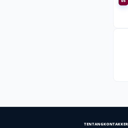
05
TENTANG
KONTAK
KE