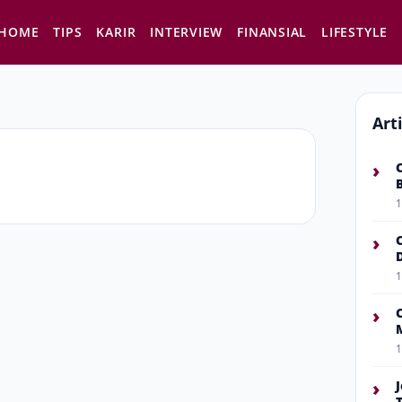
HOME
TIPS
KARIR
INTERVIEW
FINANSIAL
LIFESTYLE
Art
›
1
›
1
›
1
›