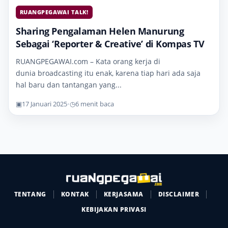
RUANGPEGAWAI TALK!
Sharing Pengalaman Helen Manurung
Sebagai ‘Reporter & Creative’ di Kompas TV
RUANGPEGAWAI.com – Kata orang kerja di
dunia broadcasting itu enak, karena tiap hari ada saja
hal baru dan tantangan yang...
▣
17 Januari 2025
•
◷
6 menit baca
TENTANG
KONTAK
KERJASAMA
DISCLAIMER
KEBIJAKAN PRIVASI