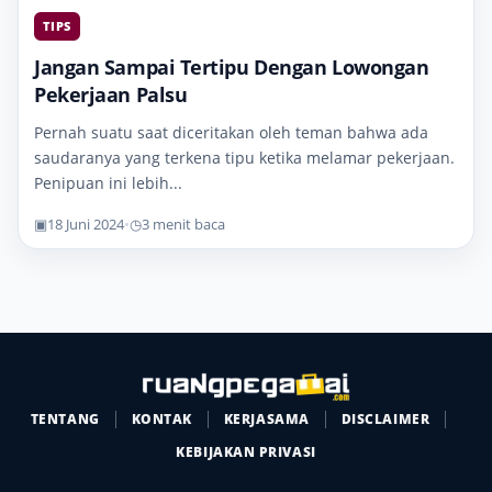
TIPS
Jangan Sampai Tertipu Dengan Lowongan
Pekerjaan Palsu
Pernah suatu saat diceritakan oleh teman bahwa ada
saudaranya yang terkena tipu ketika melamar pekerjaan.
Penipuan ini lebih...
▣
18 Juni 2024
•
◷
3 menit baca
TENTANG
KONTAK
KERJASAMA
DISCLAIMER
KEBIJAKAN PRIVASI