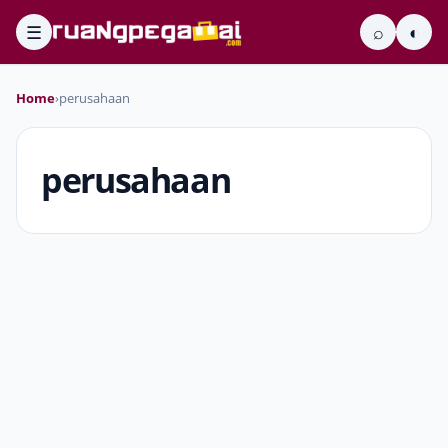
☰
⌕
◐
Home
›
perusahaan
perusahaan