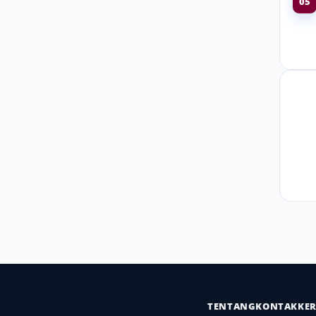
05
TENTANG
KONTAK
KE