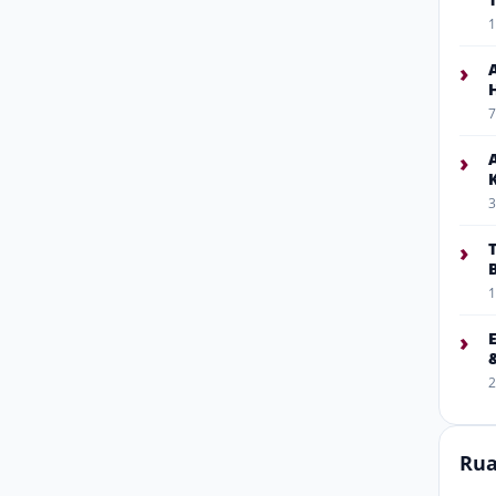
1
›
7
›
3
›
1
›
2
Rua