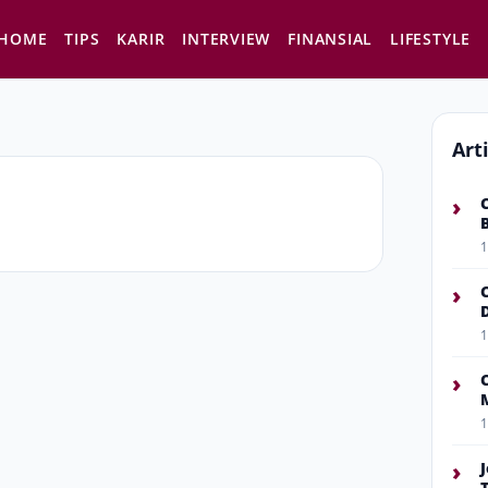
HOME
TIPS
KARIR
INTERVIEW
FINANSIAL
LIFESTYLE
Art
›
1
›
1
›
1
›