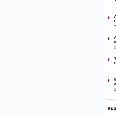
1
›
7
›
3
›
1
›
2
Rua