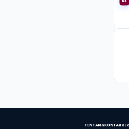
05
TENTANG
KONTAK
KE