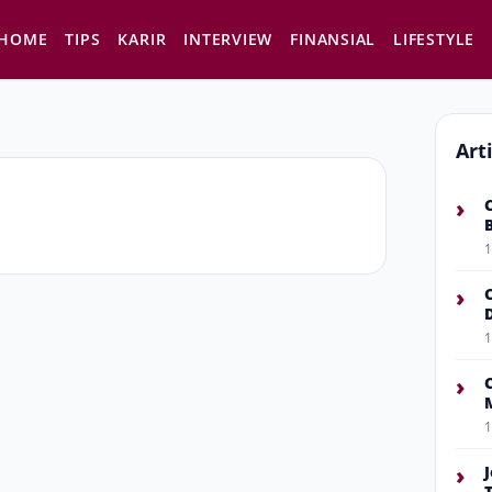
HOME
TIPS
KARIR
INTERVIEW
FINANSIAL
LIFESTYLE
Art
›
1
›
1
›
1
›