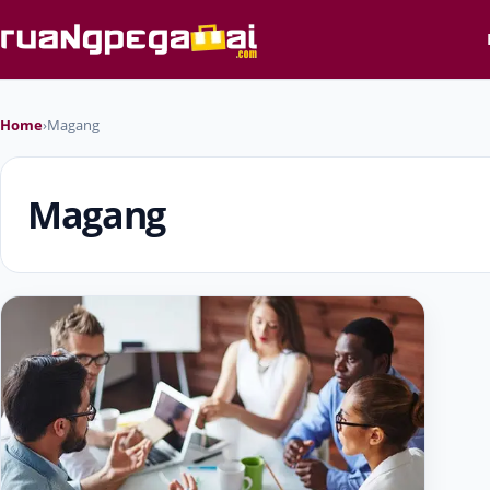
Home
›
Magang
Magang