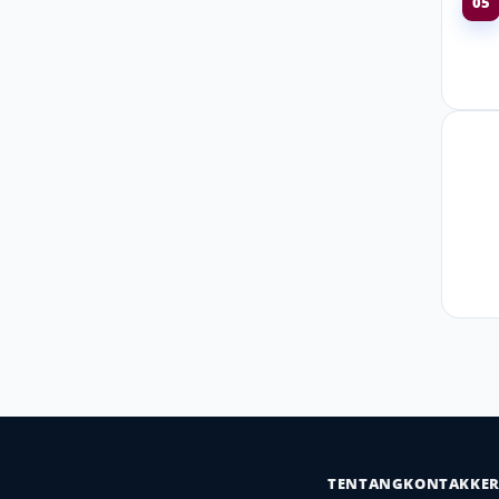
05
TENTANG
KONTAK
KE