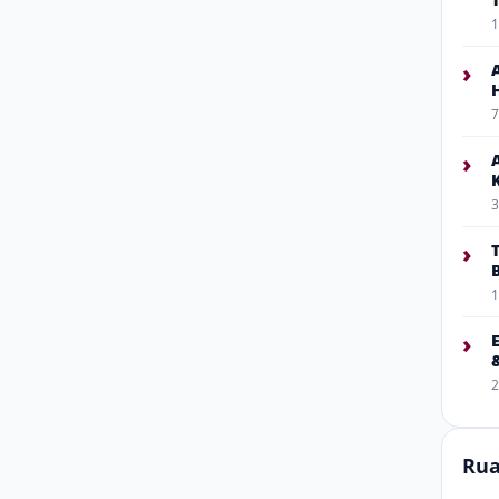
1
›
7
›
3
›
1
›
2
Rua