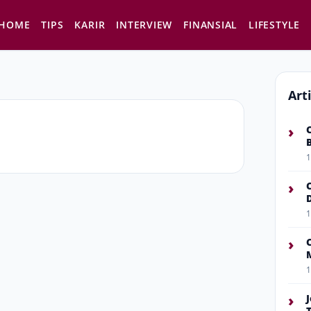
HOME
TIPS
KARIR
INTERVIEW
FINANSIAL
LIFESTYLE
Art
›
1
›
1
›
1
›