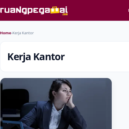
Home
›
Kerja Kantor
Kerja Kantor