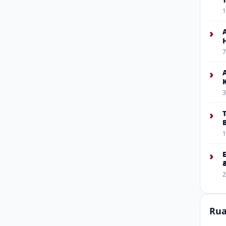
1
›
7
›
3
›
1
›
2
Rua