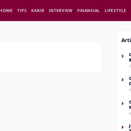
HOME
TIPS
KARIR
INTERVIEW
FINANSIAL
LIFESTYLE
Art
›
1
›
1
›
1
›