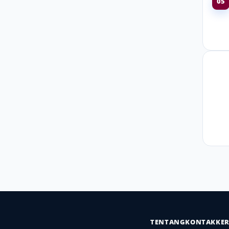
05
TENTANG
KONTAK
KE