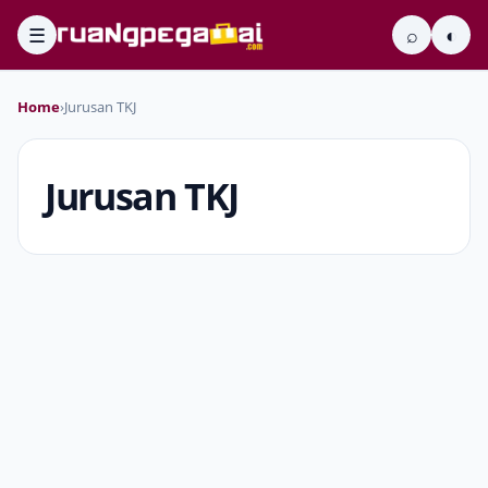
☰
⌕
◐
Home
›
Jurusan TKJ
Jurusan TKJ