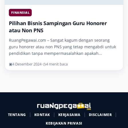
FINANSIAL
Pilihan Bisnis Sampingan Guru Honorer
atau Non PNS
RuangPegawai.com – Sangat kagum dengan seorang
guru honorer atau non PNS yang tetap mengabdi untuk
pendidikan tanpa mempermasalahkan apakah...
▣
4 Desember 2024
•
◷
4 menit baca
TENTANG
KONTAK
KERJASAMA
DISCLAIMER
KEBIJAKAN PRIVASI