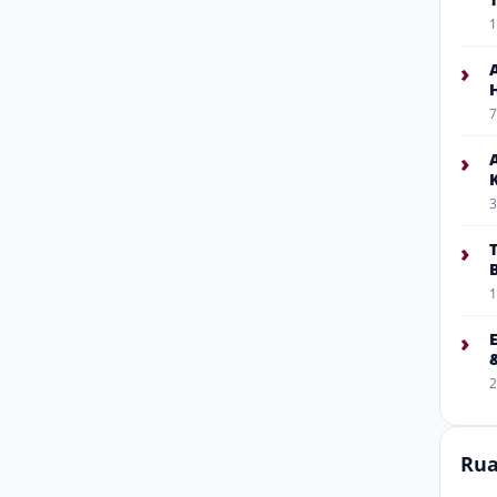
1
›
7
›
3
›
1
›
2
Rua