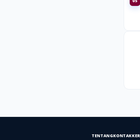
05
TENTANG
KONTAK
KE