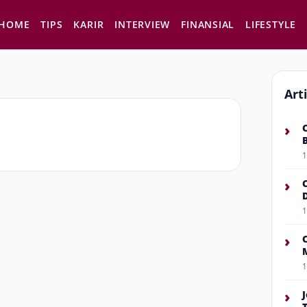
HOME
TIPS
KARIR
INTERVIEW
FINANSIAL
LIFESTYLE
Art
›
1
›
1
›
1
›