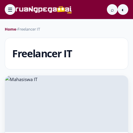
☰
⌕
◐
Home
›
Freelancer IT
Freelancer IT