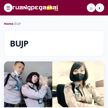
☰
⌕
◐
Home
›
BUJP
BUJP