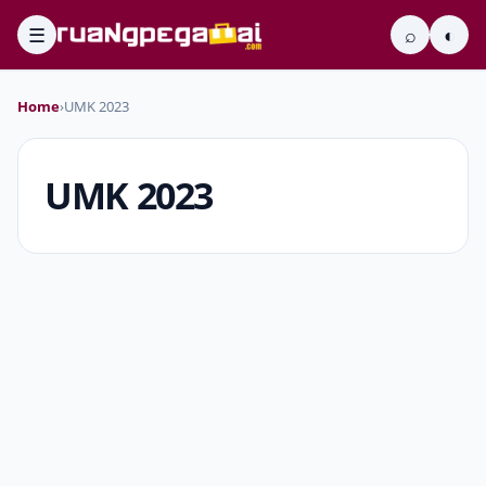
☰
⌕
◐
Home
›
UMK 2023
UMK 2023