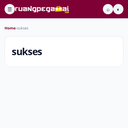
☰
⌕
◐
Home
›
sukses
sukses