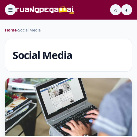
☰
⌕
◐
Home
›
Social Media
Social Media