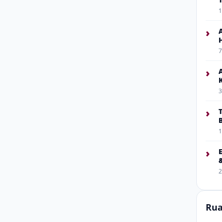
1
›
7
›
3
›
1
›
2
Rua