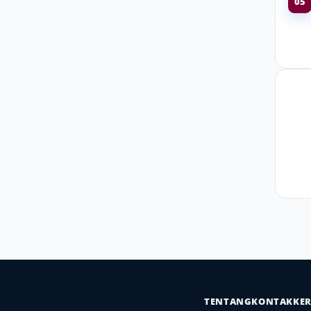
05
TENTANG
KONTAK
KE