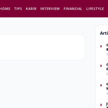
HOME
TIPS
KARIR
INTERVIEW
FINANSIAL
LIFESTYLE
Art
›
1
›
1
›
1
›