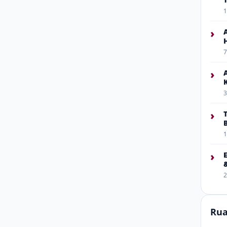
1
›
7
›
3
›
1
›
2
Rua