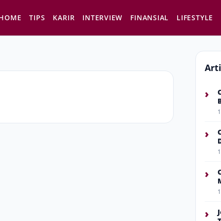
HOME
TIPS
KARIR
INTERVIEW
FINANSIAL
LIFESTYLE
Art
›
1
›
1
›
1
›