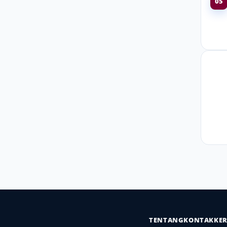
05
TENTANG
KONTAK
KE