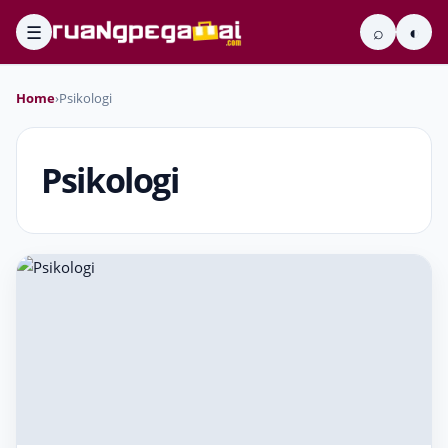
☰
⌕
◐
Home
›
Psikologi
Psikologi