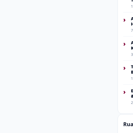
1
›
7
›
3
›
1
›
2
Rua