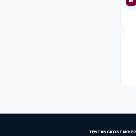
05
TENTANG
KONTAK
KE