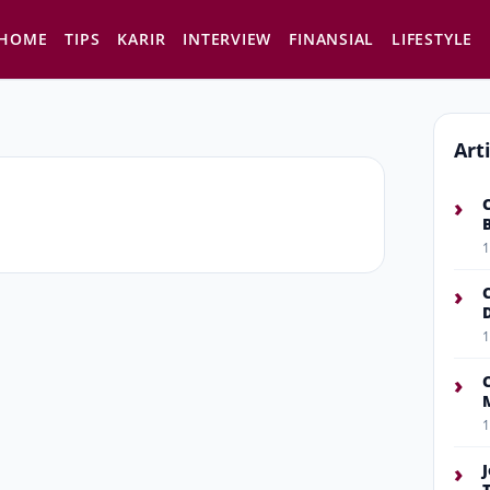
HOME
TIPS
KARIR
INTERVIEW
FINANSIAL
LIFESTYLE
Art
›
1
›
1
›
1
›