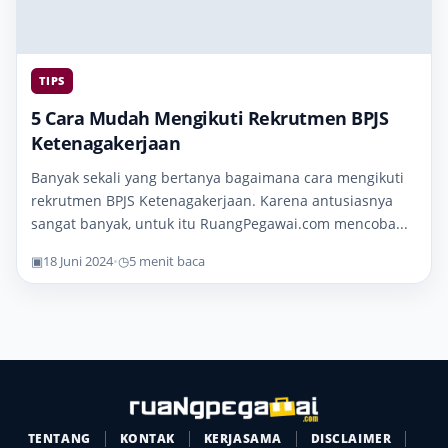
TIPS
5 Cara Mudah Mengikuti Rekrutmen BPJS
Ketenagakerjaan
Banyak sekali yang bertanya bagaimana cara mengikuti
rekrutmen BPJS Ketenagakerjaan. Karena antusiasnya
sangat banyak, untuk itu RuangPegawai.com mencoba...
▣
18 Juni 2024
•
◷
5 menit baca
TENTANG
KONTAK
KERJASAMA
DISCLAIMER