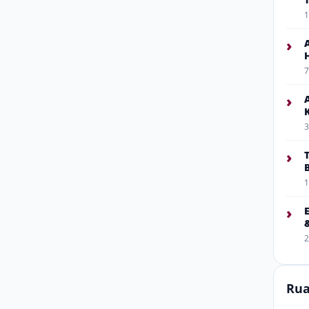
1
›
7
›
3
›
1
›
2
Rua