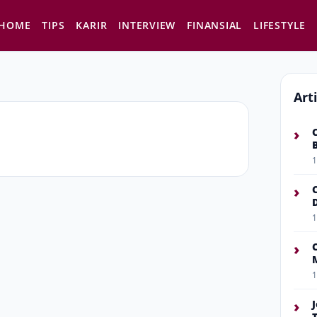
HOME
TIPS
KARIR
INTERVIEW
FINANSIAL
LIFESTYLE
Art
›
1
›
1
›
1
›