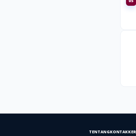
05
TENTANG
KONTAK
KE